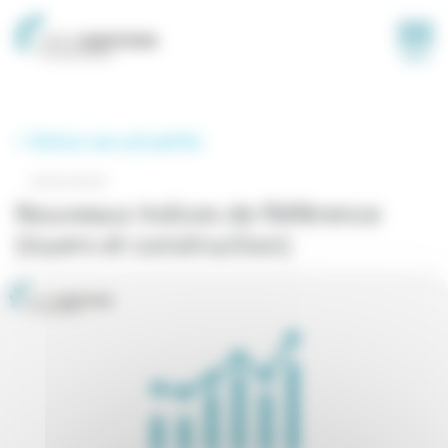
Panneau de gestion des cookies
MENU
< Retour aux actualités
14/01/2022
Nouveaux Indices de Référence
(loyers et construction)