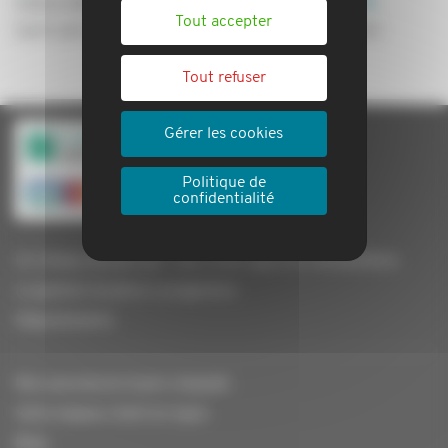
Indice des Loyers Commerciaux (ILC) :
119,70
Tout accepter
(soit une augmentation de +3,46 % sur un an)
Tout refuser
Gérer les cookies
Politique de
confidentialité
Un réseau de plus de + de 2 000 agences immobilières
La gestion locative Locagestion
Départements
Nos assurances loyers impayés
Votre espace client en ligne
Blog