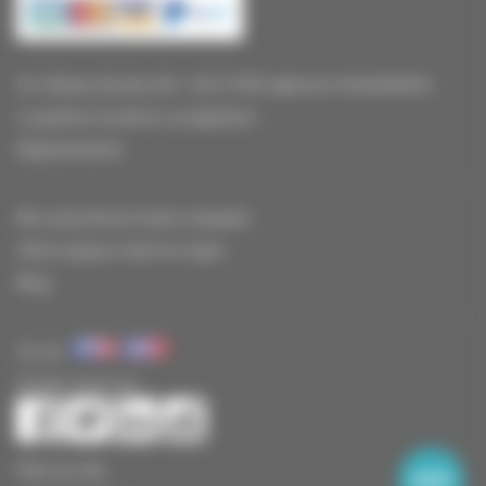
Un réseau de plus de + de 2 000 agences immobilières
La gestion locative Locagestion
Départements
Nos assurances loyers impayés
Votre espace client en ligne
Blog
Vu sur
Suivez-nous sur
Plan du site