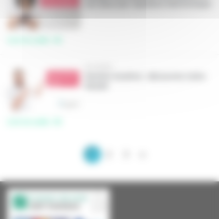
vos baux par signature électronique
Lire la suite
12/2020
Gestion locative : découvrez notre
équipe
Lire la suite
1
2
3
»