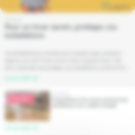
10/2022
Pour un hiver serein, protégez vos
installations
Les températures commencent à baisser dans certaines
régions, ça y est l’hiver arrive ! Avec le grand froid, il est
donc important de protéger vos installations contre le froid et le gel.
Lire la suite
10/2022
Propriétaire d’un local commercial,
bénéficiez d’un crédit d’impôt
Lire la suite