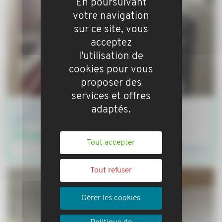
En poursuivant
votre navigation
sur ce site, vous
acceptez
l'utilisation de
cookies pour vous
proposer des
services et offres
T3 3 pièces - 61m²
adaptés.
Epinay Sur Orge, 91360
977.64€ cc
Tout accepter
CIME IMMOBILIER
Tout refuser
Gérer les cookies