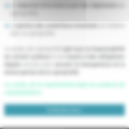
La
rédaction et la mise à jour des règlements
de
copropriété,
La
gestion des contentieux éventuels
en relation
avec la copropriété.
Le syndic de copropriété
agit sous la responsabilité
du conseil syndical
et est
soumis à des obligations
légales
strictes pour
assurer la transparence et la
bonne gestion de la copropriété
.
Le syndic est le représentant légal du syndicat de
copropriétaires.
Contactez-nous !