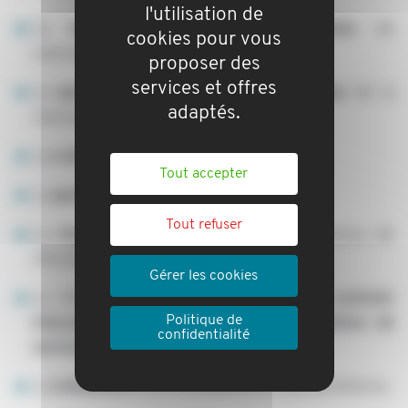
l'utilisation de
La
tenue des assemblées générales
de
cookies pour vous
copropriété,
proposer des
services et offres
La
gestion des budgets
et des
comptes
de la
adaptés.
copropriété,
La
collecte des charges
de copropriété,
Tout accepter
La
gestion des fonds
,
Tout refuser
La
réalisation des travaux
de maintenance, de
rénovation et de réparation,
Gérer les cookies
La mise en place et la
gestion des contrats
Politique de
d'assurance
et des
contrats de prestation de
confidentialité
services
,
La
médiation
entre les différents copropriétaires,