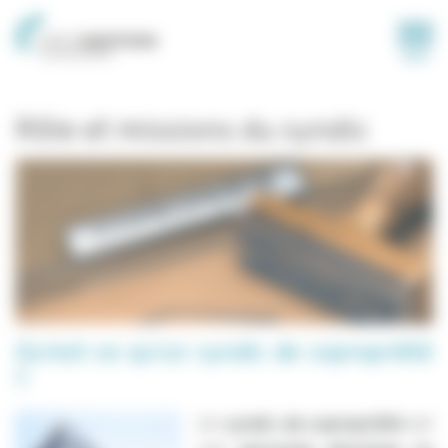
Panneau de gestion des cookies
MENU
Rôle et missions du syndic
Qu'est-ce qu'un syndic de copropriété
?
Un
syndic de copropriété
est