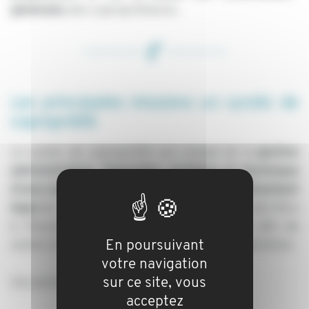
générales
des copropriétaires.
Les principales missions un syndic de
copropriété
Le syndic de copropriété est chargé de la
gestion
administrative
,
financière
,
juridique et technique
d'une copropriété
, agissant comme un
représentant
légal
de la communauté de propriétaires. Il doit être
à l'écoute des besoins de la copropriété afin de
En poursuivant
veiller à son bon fonctionnement et à son entretien.
votre navigation
sur ce site, vous
Ses principales missions comprennent :
acceptez