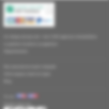
Un réseau de plus de + de 2 000 agences immobilières
La gestion locative Locagestion
Départements
Nos assurances loyers impayés
Votre espace client en ligne
Blog
Vu sur
Suivez-nous sur