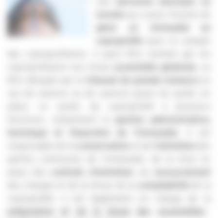
une
personne physique ou
morale
qui a pour mission de
gérer un immeuble en
copropriété
pour le compte
des copropriétaires. Il peut être nommé par les
copropriétaires lors d'une
assemblée générale
, ou
être désigné par le
tribunal de grande instance
en
cas de carence ou de carence grave du syndic en
place. Le syndic de copropriété a plusieurs
fonctions, notamment la
gestion administrative,
technique et financière de l'immeuble
. Il est
responsable de la
conservation
et de
l'entretien
des
parties communes de l'immeuble, de la mise en
place des
contrats d'entretien
, du
recouvrement
des charges et de la tenue de la
comptabilité
de la
copropriété. Il est également en charge de la
préparation et de la tenue des assemblées