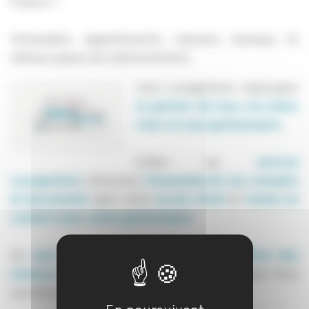
France ?
Immeubles, appartements, maisons, bureaux et
mêmes places de stationnement.
Avec Locagestion, regroupez
la gestion de tous vos biens
chez un seul gestionnaire
.
Grâce au
service
Locagestion
, retrouvez
l'ensemble de vos comptes
et documents
dans votre
accès client
et
restez en
contact avec votre gestionnaire
.
Un
seul gestionnaire
,
une seule déclaration des
revenus fonciers
,
un seul compte client
pour tous
vos biens.