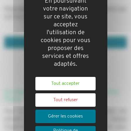
En poursuivant
votre navigation
Regrouper tous vos biens devient simple, quelle que
sur ce site, vous
soit leur localisation.
acceptez
l'utilisation de
cookies pour vous
Nous contacter
proposer des
services et offres
adaptés.
Tout accepter
Un réseau d'agences partenaires partout en
France
Tout refuser
Pour la location de vos biens, Locagestion est
Gérer les cookies
présent partout en France, grâce à son réseau
d'agences immobilières partenaires, choisies pour
Politique de