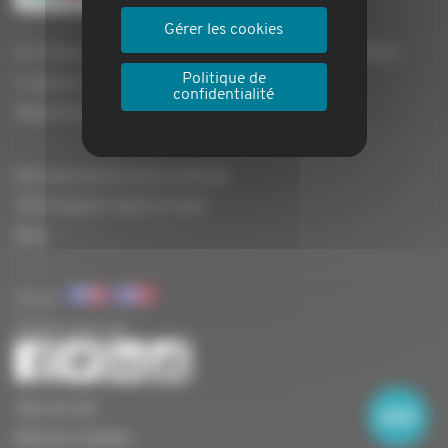
Gérer les cookies
Un réseau de plus de + de 2 000 agences immobilières
Politique de
La gestion locative Locagestion
confidentialité
Départements
Nos assurances loyers impayés
Votre espace client en ligne
Blog
Vu sur
Suivez-nous sur
Plan du site
Mentions légales