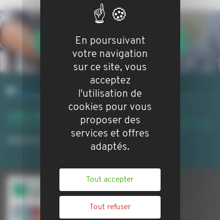
En poursuivant
VOTRE BIEN EN GESTION LOCATIVE
votre navigation
sur ce site, vous
acceptez
l'utilisation de
cookies pour vous
Liens utiles
proposer des
services et offres
Site de la ville:
http://www.mairie-blagnac.fr/
adaptés.
Tout accepter
Tout refuser