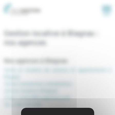
Panneau de gestion des cookies
MENU
Gestion locative à Blagnac :
nos agences
Nos agences à Blagnac
Vente et location de maisons et appartements à
Blagnac
Toutes transactions immobilières
Gestion locative à Blagnac
Email: contact@locagestion.com
Tel: 0 581 330 292