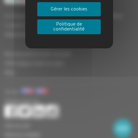
Gérer les cookies
Un réseau de plus de + de 2 000 agences immobilières
Politique de
La gestion locative Locagestion
confidentialité
Départements
Nos assurances loyers impayés
Votre espace client en ligne
Blog
Vu sur
Suivez-nous sur
Plan du site
Mentions légales