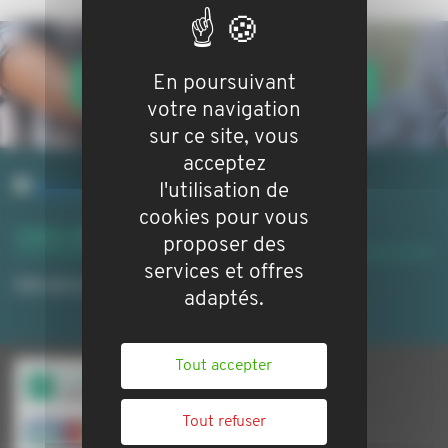
En poursuivant
VOTRE BIEN EN GESTION LOCATIVE
votre navigation
sur ce site, vous
acceptez
l'utilisation de
cookies pour vous
Liens utiles
proposer des
services et offres
Site de la ville:
http://www.ville-montech.fr/
adaptés.
Tout accepter
Tout refuser