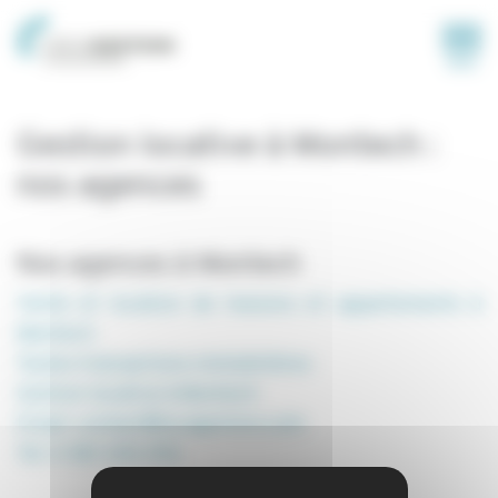
Panneau de gestion des cookies
MENU
Gestion locative à Montech :
nos agences
Nos agences à Montech
Vente et location de maisons et appartements à
Montech
Toutes transactions immobilières
Gestion locative à Montech
Email: contact@locagestion.com
Tel: 0 581 330 292