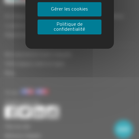
Gérer les cookies
Un réseau de plus de + de 2 000 agences immobilières
Politique de
La gestion locative Locagestion
confidentialité
Départements
Nos assurances loyers impayés
Votre espace client en ligne
Blog
Vu sur
Suivez-nous sur
Plan du site
Mentions légales