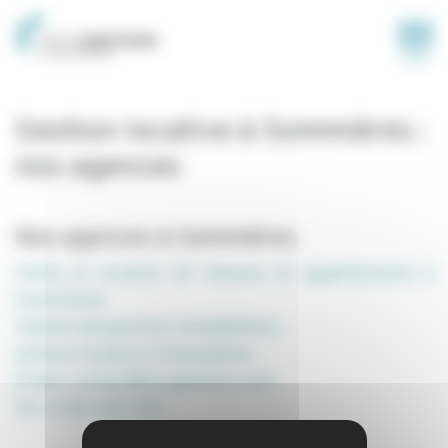
Panneau de gestion des cookies
MENU
Gestion locative à Sommières :
nos agences
Nos agences à Sommières
Vente et location de maisons et appartements à
Sommières
Toutes transactions immobilières
Gestion locative à Sommières
Email: contact@locagestion.com
Tel: 0 581 330 292