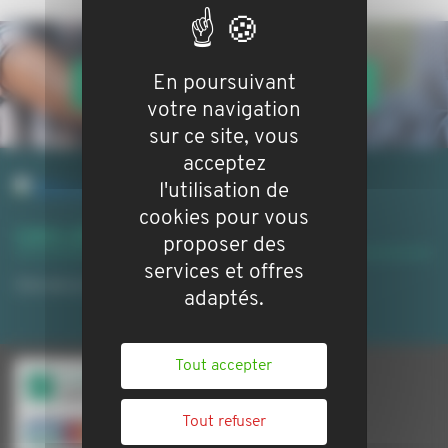
En poursuivant
VOTRE BIEN EN GESTION LOCATIVE
votre navigation
sur ce site, vous
acceptez
l'utilisation de
cookies pour vous
Liens utiles
proposer des
services et offres
Site de la ville:
http://www.sommieres.fr/
adaptés.
Tout accepter
Tout refuser