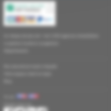
Un réseau de plus de + de 2 000 agences immobilières
La gestion locative Locagestion
Départements
Nos assurances loyers impayés
Votre espace client en ligne
Blog
Vu sur
Suivez-nous sur