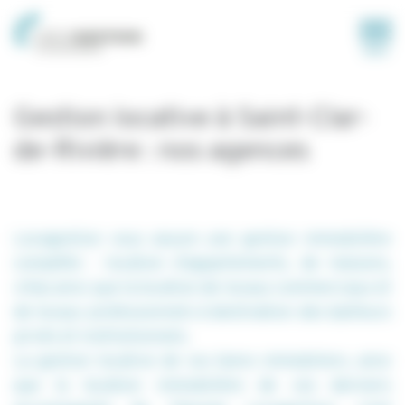
Panneau de gestion des cookies
MENU
Gestion locative à Saint-Clar-
de-Rivière : nos agences
Locagestion vous assure une gestion immobilière
complète : location d'appartements, de maisons,
villas ainsi que la location de locaux commerciaux et
de locaux professionnels à destination des bailleurs
privés et institutionnels.
La gestion locative de vos biens immobiliers, ainsi
que la location immobilière de ces derniers