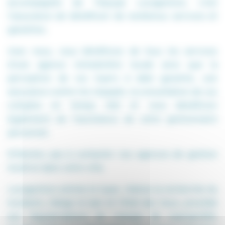
accompagnés de l'équipe Locagestion, c'est
l'assurance de bénéficier de nombreux services et
garanties.
Avec nous, vous bénéficiez de tous les services
d'une agence immobilière locale ainsi que la
perception de vos loyers à date garantie, une
assurance contre les impayés, la consultation de vos
comptes en temps réel et vous bénéficiez
également de l'assistance de votre gestionnaire
personnel.
N'hésitez pas à contacter nos agences de gestion
locative dans votre ville.
Locagestion estime le loyer, réalise la recherche du
locataire, rédige le bail et l'état des lieux, procède
aux régularisations de charges de copropriété,