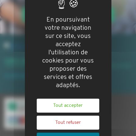
VOTRE BIEN EN GESTION LOCATIVE
En poursuivant
votre navigation
sur ce site, vous
acceptez
l'utilisation de
cookies pour vous
Liens utiles
proposer des
Le site de la CAF
Le site de la DRIHL
services et offres
adaptés.
Tout accepter
Tout refuser