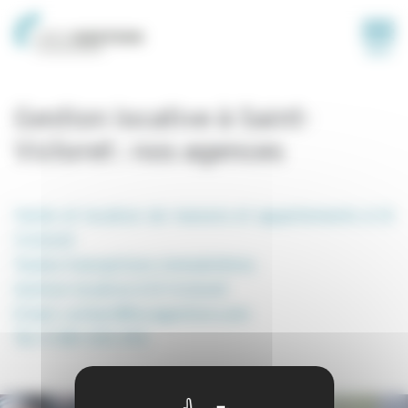
Panneau de gestion des cookies
MENU
Gestion locative à Saint-
Victoret : nos agences
Vente et location de maisons et appartements à St
Victoret
Toutes transactions immobilières
Gestion locative à St Victoret
Email: contact@locagestion.com
Tel: 0 581 330 292