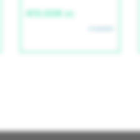
410.00€ cc
STUDAPART