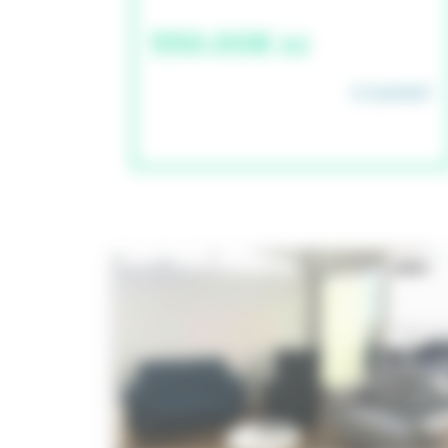
550.00€ cc
STUDAPART