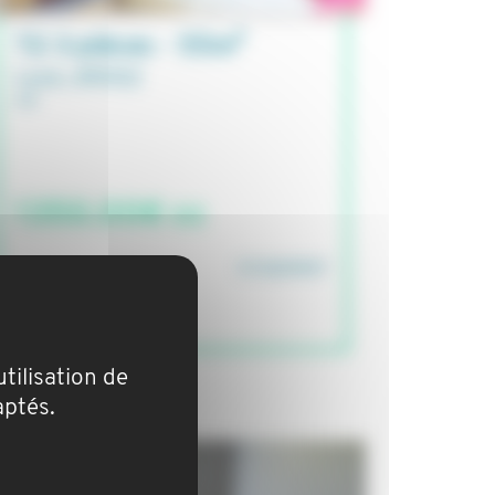
T2 3 pièces - 55m²
Lyon, 69002
1350.00€ cc
STUDAPART
tilisation de
aptés.