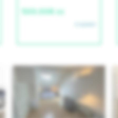
500.00€ cc
STUDAPART