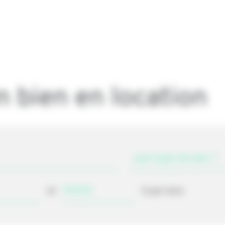
 bien en location
et
€ par mois