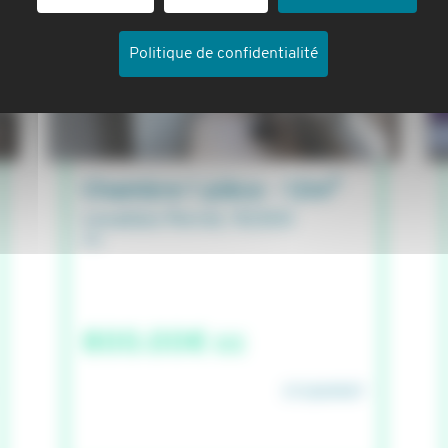
Politique de confidentialité
Chambre 1 pièce - 12m²
Levallois Perret, 92300
800.00€ cc
STUDAPART