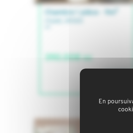
Chambre 1 pièce - 9m²
Cholet, 49300
390.00€ cc
STUDAPART
En poursuiva
cooki