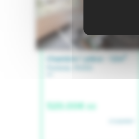
Chambre 1 pièce - 12m²
Pontoise, 95300
520.00€ cc
STUDAPART