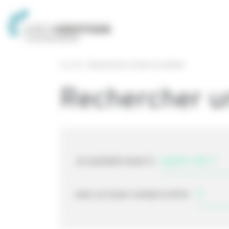
Panneau de gestion des cookies
Accueil
Rechercher un bien en location
Rechercher un
Je souhaite louer à
avec un loyer compris entre