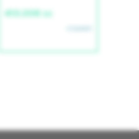
410.00€ cc
STUDAPART