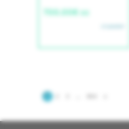
700.00€ cc
STUDAPART
1
2
3
...
804
»