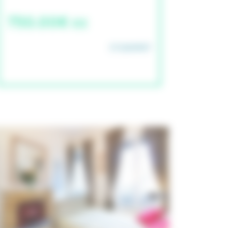
750.00€ cc
STUDAPART