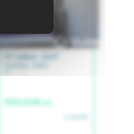
T1 1 pièce - 21m²
Quetigny, 21800
550.00€ cc
STUDAPART