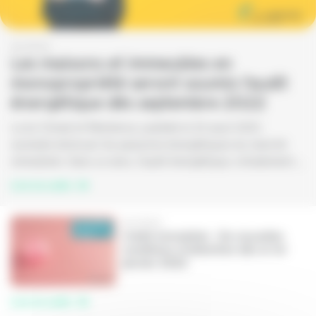
01/2022
Les maisons et immeubles en
monopropriété seront soumis l’audit
énergétique dès septembre 2022
La loi Climat et Résilience, publiée le 24 aout 2021,
souhaite diminuer les passoires énergétiques du marché
immobilier. Dans ce sens, l’audit énergétique, initialement prévue pour janvier 2022, est l’une des mesures adoptées par cette loi pour réduire le nombre de logements classés F ou G. Les maisons et immeubles en monopropriété seront les principaux concernés par cette nouvelle mesure. En effet, dès le 1er septembre 2022, les propriétaires souhaitant vendre devront réaliser l’audit énergétique à transmettre aux futurs propriétaires.
Lire la suite
01/2022
Crédit immobilier : De nouvelles
conditions d’obtention dès le 1er
janvier 2022
Lire la suite