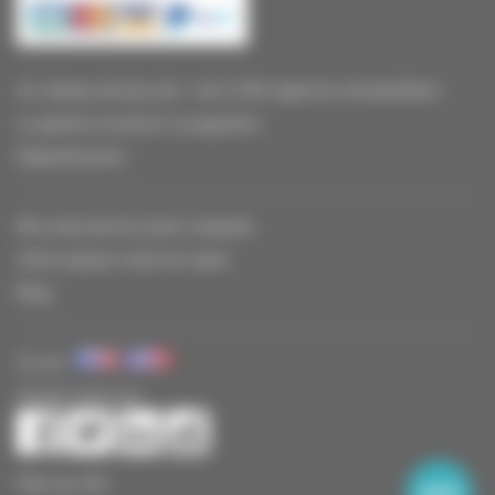
Un réseau de plus de + de 2 000 agences immobilières
La gestion locative Locagestion
Départements
Nos assurances loyers impayés
Votre espace client en ligne
Blog
Vu sur
Suivez-nous sur
Plan du site