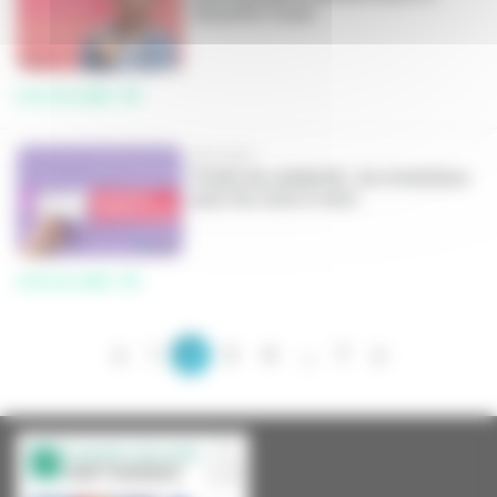
Garantie Visale
Lire la suite
05/2021
Fonds de solidarité : les évolutions
pour les mois à venir
Lire la suite
«
1
2
3
4
...
7
»